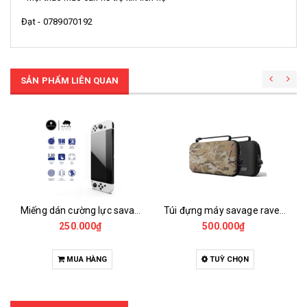
Đạt - 0789070192
SẢN PHẨM LIÊN QUAN
Miếng dán cường lực savage raven skull & co cho nintendo switch oled (bộ 2 miếng)
Túi đựng máy savage raven (skull&co) edc case cho nintendo switch 2
250.000₫
500.000₫
MUA HÀNG
TUỲ CHỌN