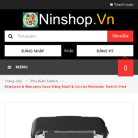
Thanh toán
TÌM KIẾM
hoặc
ĐĂNG NHẬP
ĐĂNG KÝ
0
MENU
Trang chủ
Phụ Kiện Switch
GripCase & Maxcarry Case hãng Skull & Co cho Nintendo Switch Oled