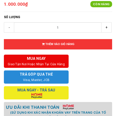
1.000.000₫
CÒN HÀNG
SỐ LƯỢNG
-
+
THÊM VÀO GIỎ HÀNG
MUA NGAY
Giao Tận Nơi Hoặc Nhận Tại Cửa Hàng
TRẢ GÓP QUA THẺ
Visa, Master, JCB
MUA NGAY - TRẢ SAU
ƯU ĐÃI KHI THANH TOÁN
(SỬ DỤNG KHI XÁC NHẬN KHOẢN VAY TRÊN TRANG CỦA TỔ