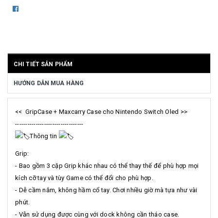
CHI TIẾT SẢN PHẨM
HƯỚNG DẪN MUA HÀNG
<< GripCase + Maxcarry Case cho Nintendo Switch Oled >>
---------------------------------
Thông tin
Grip:
- Bao gồm 3 cặp Grip khác nhau có thể thay thế để phù hợp mọi
kích cỡ tay và tùy Game có thể đổi cho phù hợp.
- Dễ cầm nắm, không hầm cổ tay. Chơi nhiều giờ mà tựa như vài
phút.
- Vẫn sử dụng được cùng với dock không cần tháo case.