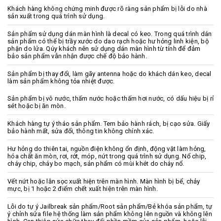
Khách hàng không chứng minh được rõ ràng sản phẩm bị lỗi do nhà
sản xuất trong quá trình sử dụng.
Sản phẩm sử dụng dán màn hình là decal có keo. Trong quá trình dán
sản phẩm có thể bị trầy xước do dao rạch hoặc hư hỏng linh kiện, bộ
phận do lửa. Qúy khách nên sử dụng dán màn hình từ tính để đảm
bảo sản phẩm vẫn nhận được chế độ bảo hành.
Sản phẩm bị thay đổi, làm gãy antenna hoặc do khách dán keo, decal
làm sản phẩm không tỏa nhiệt được.
Sản phẩm bị vô nước, thấm nước hoặc thấm hơi nước, có dấu hiệu bị rỉ
sét hoặc bị ăn mòn.
Khách hàng tự ý tháo sản phẩm. Tem bảo hành rách, bị cạo sửa. Giấy
bảo hành mất, sửa đổi, thông tin không chính xác.
Hư hỏng do thiên tai, nguồn điện không ổn định, động vật làm hỏng,
hóa chất ăn mòn, rơi, rớt, móp, nứt trong quá trình sử dụng. Nổ chip,
cháy chip, cháy bo mạch, sản phẩm có mùi khét do cháy nổ.
Vết nứt hoặc lằn sọc xuất hiện trên màn hình. Màn hình bị bể, chảy
mực, bị 1 hoặc 2 điểm chết xuất hiện trên màn hình.
Lỗi do tự ý Jailbreak sản phẩm/Root sản phẩm/Bẻ khóa sản phẩm, tự
ý chỉnh sửa file hệ thống làm sản phẩm không lên nguồn và không lên