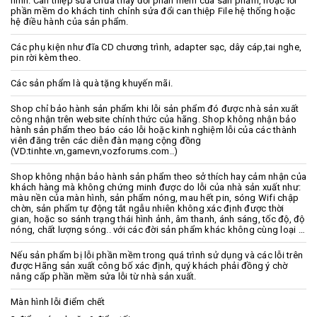
hình. Can thiệp sửa chữa thay đổi phần mềm của sản phẩm, hoặc lỗi
phần mềm do khách tinh chỉnh sửa đổi can thiệp File hệ thống hoặc
hệ điều hành của sản phẩm.
Các phụ kiện như đĩa CD chương trình, adapter sạc, dây cáp,tai nghe,
pin rời kèm theo.
Các sản phẩm là quà tặng khuyến mãi.
Shop chỉ bảo hành sản phẩm khi lỗi sản phẩm đó được nhà sản xuất
công nhận trên website chính thức của hãng. Shop không nhận bảo
hành sản phẩm theo báo cáo lỗi hoặc kinh nghiệm lỗi của các thành
viên đăng trên các diễn đàn mạng cộng đồng
(VD:tinhte.vn,gamevn,vozforums.com..)
Shop không nhận bảo hành sản phẩm theo sở thích hay cảm nhận của
khách hàng mà không chứng minh được do lỗi của nhà sản xuất như:
màu nền của màn hình, sản phẩm nóng, mau hết pin, sóng Wifi chập
chờn, sản phẩm tự động tắt ngẫu nhiên không xác định được thời
gian, hoặc so sánh trạng thái hình ảnh, âm thanh, ánh sáng, tốc độ, độ
nóng, chất lượng sóng.. với các đời sản phẩm khác không cùng loại …
Nếu sản phẩm bị lỗi phần mềm trong quá trình sử dụng và các lỗi trên
được Hãng sản xuất công bố xác định, quý khách phải đồng ý chờ
nâng cấp phần mềm sửa lỗi từ nhà sản xuất.
Màn hình lỗi điểm chết