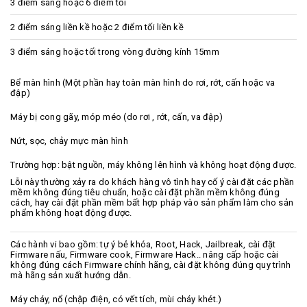
3 điểm sáng hoặc 6 điểm tối
2 điểm sáng liền kề hoặc 2 điểm tối liền kề
3 điểm sáng hoặc tối trong vòng đường kính 15mm
Bể màn hình (Một phần hay toàn màn hình do rơi, rớt, cấn hoặc va
đập)
Máy bị cong gãy, móp méo (do rơi , rớt, cấn, va đập)
Nứt, sọc, chảy mực màn hình
Trường hợp: bật nguồn, máy không lên hình và không hoạt động được.
Lỗi này thường xảy ra do khách hàng vô tình hay cố ý cài đặt các phần
mềm không đúng tiêu chuẩn, hoặc cài đặt phần mềm không đúng
cách, hay cài đặt phần mềm bất hợp pháp vào sản phẩm làm cho sản
phẩm không hoạt động được.
Các hành vi bao gồm: tự ý bẻ khóa, Root, Hack, Jailbreak, cài đặt
Firmware nấu, Firmware cook, Firmware Hack.. nâng cấp hoặc cài
không đúng cách Firmware chính hãng, cài đặt không đúng quy trình
mà hãng sản xuất hướng dẫn.
Máy cháy, nổ (chập điện, có vết tích, mùi cháy khét.)