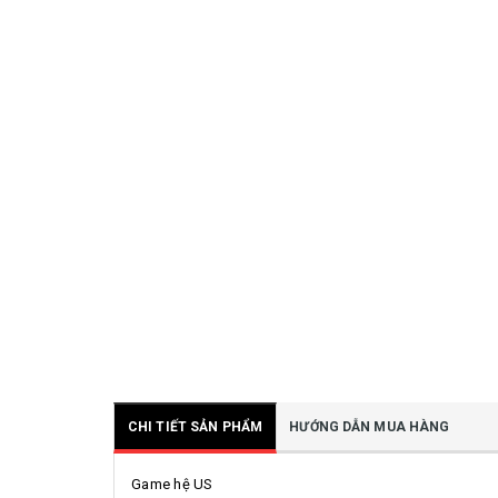
CHI TIẾT SẢN PHẨM
HƯỚNG DẪN MUA HÀNG
Game hệ US