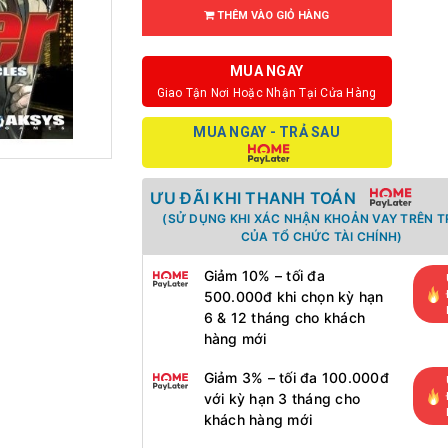
THÊM VÀO GIỎ HÀNG
MUA NGAY
Giao Tận Nơi Hoặc Nhận Tại Cửa Hàng
MUA NGAY - TRẢ SAU
ƯU ĐÃI KHI THANH TOÁN
(SỬ DỤNG KHI XÁC NHẬN KHOẢN VAY TRÊN 
CỦA TỔ CHỨC TÀI CHÍNH)
Giảm 10% – tối đa
500.000đ khi chọn kỳ hạn
6 & 12 tháng cho khách
hàng mới
Giảm 3% – tối đa 100.000đ
với kỳ hạn 3 tháng cho
khách hàng mới