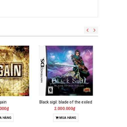
gain
Black sigil: blade of the exiled
Lost
000₫
2.000.000₫
45
A HÀNG
MUA HÀNG
H