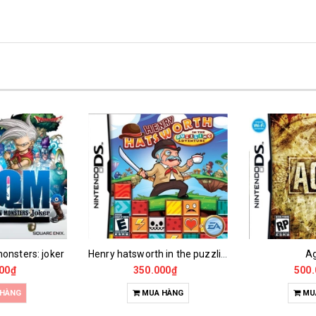
onsters: joker
Henry hatsworth in the puzzling adventure
A
00₫
350.000₫
500.
 HÀNG
MUA HÀNG
MU