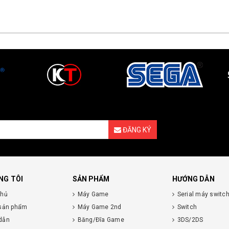
ĐĂNG KÝ
NG TÔI
SẢN PHẨM
HƯỚNG DẪN
chủ
Máy Game
Serial máy switc
 sản phẩm
Máy Game 2nd
Switch
dẫn
Băng/Đĩa Game
3DS/2DS