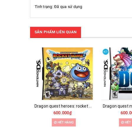
Tình trạng: Đã qua sử dụng
SẢN PHẨM LIÊN QUAN
Dragon quest heroes: rocket slime
Dragon quest m
600.000₫
600.0
HẾT HÀNG
HẾT