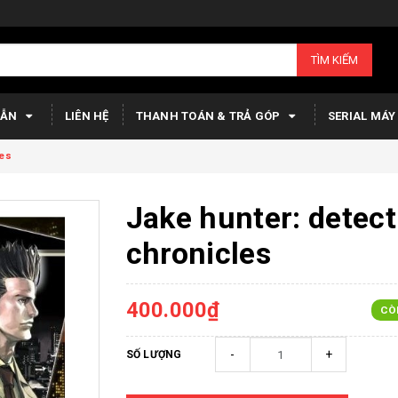
TÌM KIẾM
DẪN
LIÊN HỆ
THANH TOÁN & TRẢ GÓP
SERIAL MÁY
les
Jake hunter: detect
chronicles
400.000₫
CÒ
-
+
SỐ LƯỢNG