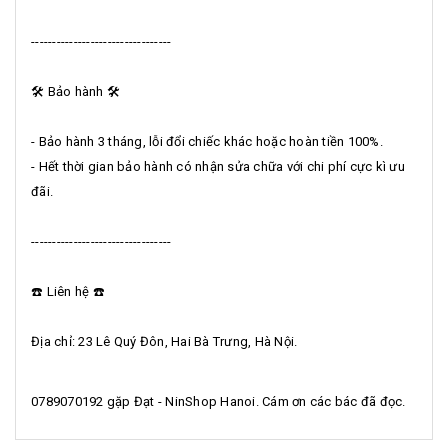
--------------------------
-------
🛠️ Bảo hành 🛠️
- Bảo hành 3 tháng, lỗi đổi chiếc khác hoặc hoàn tiền 100%.
- Hết thời gian bảo hành có nhận sửa chữa với chi phí cực kì ưu
đãi.
--------------------------
-------
☎️ Liên hệ ☎️
Địa chỉ: 23 Lê Quý Đôn, Hai Bà Trưng, Hà Nội.
0789070192 gặp Đạt - NinShop Hanoi. Cám ơn các bác đã đọc.