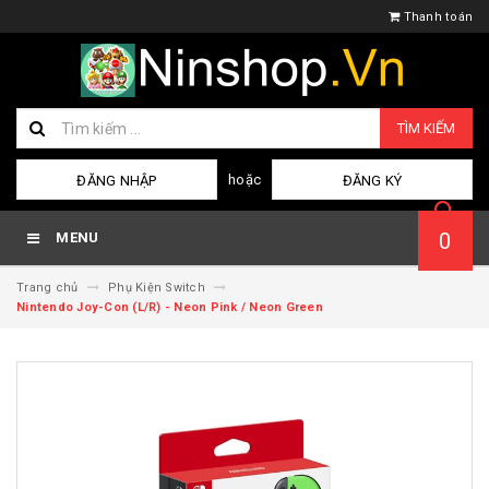
Thanh toán
TÌM KIẾM
hoặc
ĐĂNG NHẬP
ĐĂNG KÝ
0
MENU
Trang chủ
Phụ Kiện Switch
Nintendo Joy-Con (L/R) - Neon Pink / Neon Green