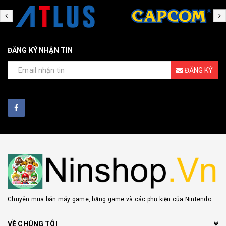
ĐĂNG KÝ NHẬN TIN
ĐĂNG KÝ
Chuyên mua bán máy game, băng game và các phụ kiện của Nintendo
VỀ CHÚNG TÔI