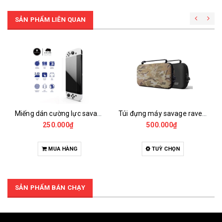
SẢN PHẨM LIÊN QUAN
Miếng dán cường lực savage raven skull & co cho nintendo switch oled (bộ 2 miếng)
Túi đựng máy savage raven (skull&co) edc case cho nintendo switch 2
250.000₫
500.000₫
MUA HÀNG
TUỲ CHỌN
SẢN PHẨM BÁN CHẠY