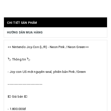
CHI TIẾT SẢN PHẨM
HƯỚNG DẪN MUA HÀNG
<< Nintendo Joy-Con (L/R) - Neon Pink / Neon Green>>
🏷️ Thông tin 🏷️
- Joy-con US mới nguyên seal, phiên bản Pink /Green
--------------------------
-------
💵 Giá bán 💵
- 1.800.000đ