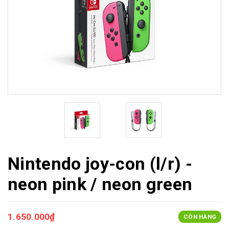
Nintendo joy-con (l/r) -
neon pink / neon green
1.650.000₫
CÒN HÀNG