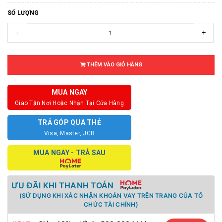
SỐ LƯỢNG
-
+
THÊM VÀO GIỎ HÀNG
MUA NGAY
Giao Tận Nơi Hoặc Nhận Tại Cửa Hàng
TRẢ GÓP QUA THẺ
Visa, Master, JCB
MUA NGAY - TRẢ SAU
ƯU ĐÃI KHI THANH TOÁN
(SỬ DỤNG KHI XÁC NHẬN KHOẢN VAY TRÊN TRANG CỦA TỔ
CHỨC TÀI CHÍNH)