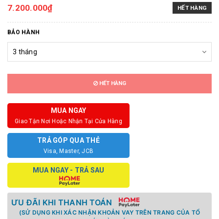
7.200.000₫
HẾT HÀNG
BẢO HÀNH
HẾT HÀNG
MUA NGAY
Giao Tận Nơi Hoặc Nhận Tại Cửa Hàng
TRẢ GÓP QUA THẺ
Visa, Master, JCB
MUA NGAY - TRẢ SAU
ƯU ĐÃI KHI THANH TOÁN
(SỬ DỤNG KHI XÁC NHẬN KHOẢN VAY TRÊN TRANG CỦA TỔ