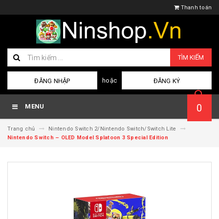
Thanh toán
TÌM KIẾM
hoặc
ĐĂNG NHẬP
ĐĂNG KÝ
0
MENU
Trang chủ
Nintendo Switch 2/Nintendo Switch/Switch Lite
Nintendo Switch – OLED Model Splatoon 3 Special Edition