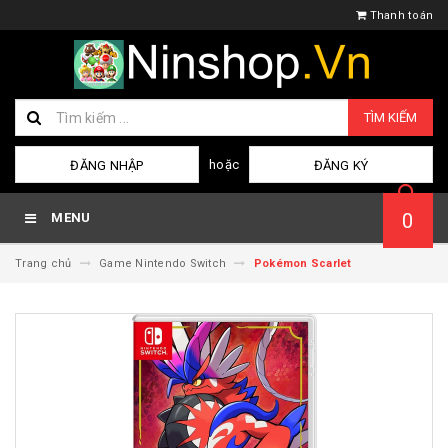
Thanh toán
TÌM KIẾM
hoặc
ĐĂNG NHẬP
ĐĂNG KÝ
0
MENU
Trang chủ
Game Nintendo Switch
Pokémon Scarlet