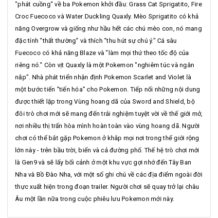
"phát cuồng" về ba Pokemon khởi đầu: Grass Cat Sprigatito, Fire
Croc Fuecoco và Water Duckling Quaxly. Mèo Sprigatito có khả
năng Overgrow và giống như hầu hết các chú mèo con, nó mang
đặc tính "thất thường" và thích "thu hút sự chú ý." Cá sâu
Fuecoco có khả năng Blaze và "làm mọi thứ theo tốc độ của
riêng nó." Còn vịt Quaxly là một Pokemon "nghiêm túc và ngăn
nắp".​ Nhà phát triển nhận định Pokemon Scarlet and Violet là
một bước tiến "tiến hóa" cho Pokemon. Tiếp nối những nội dung
được thiết lập trong Vùng hoang dã của Sword and Shield, bộ
đôi trò chơi mới sẽ mang đến trải nghiệm tuyệt vời về thế giới mở,
nơi nhiều thị trấn hòa mình hoàn toàn vào vùng hoang dã. Người
chơi có thể bắt gặp Pokemon ở khắp mọi nơi trong thế giới rộng
lớn này - trên bầu trời, biển và cả đường phố. Thế hệ trò chơi mới
là Gen9 và sẽ lấy bối cảnh ở một khu vực gợi nhớ đến Tây Ban
Nha và Bồ Đào Nha, với một số ghi chú về các địa điểm ngoài đời
thực xuất hiện trong đoạn trailer. Người chơi sẽ quay trở lại châu
Âu một lần nữa trong cuộc phiêu lưu Pokemon mới này.