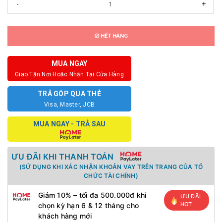
-
+
HẾT HÀNG
MUA NGAY
Giao Tận Nơi Hoặc Nhận Tại Cửa Hàng
TRẢ GÓP QUA THẺ
Visa, Master, JCB
MUA NGAY - TRẢ SAU
ƯU ĐÃI KHI THANH TOÁN
(SỬ DỤNG KHI XÁC NHẬN KHOẢN VAY TRÊN TRANG CỦA TỔ
CHỨC TÀI CHÍNH)
Giảm 10% – tối đa 500.000đ khi
ƯU ĐÃI
HOT
chọn kỳ hạn 6 & 12 tháng cho
khách hàng mới