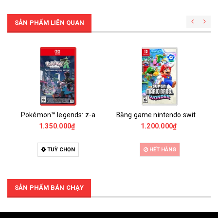
SẢN PHẨM LIÊN QUAN
Pokémon™ legends: z-a
Băng game nintendo switch super mario bros. wonder ( us )
1.350.000₫
1.200.000₫
TUỲ CHỌN
HẾT HÀNG
SẢN PHẨM BÁN CHẠY