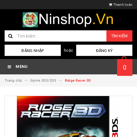
Thanh toán
TÌM KIẾM
hoặc
ĐĂNG NHẬP
ĐĂNG KÝ
0
MENU
Trang chủ
Game 3DS/2DS
Ridge Racer 3D