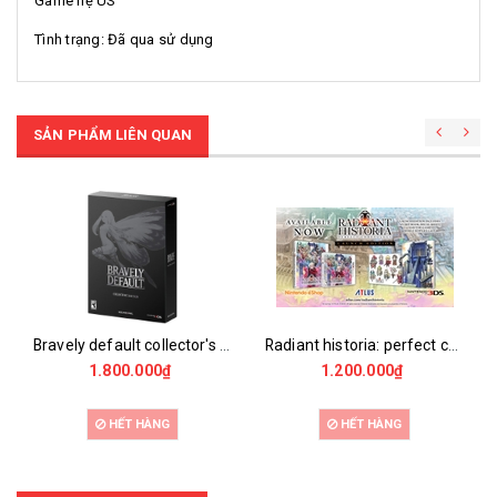
Game hệ US
Tình trạng: Đã qua sử dụng
SẢN PHẨM LIÊN QUAN
Bravely default collector's edition
Radiant historia: perfect chronology
1.800.000₫
1.200.000₫
HẾT HÀNG
HẾT HÀNG