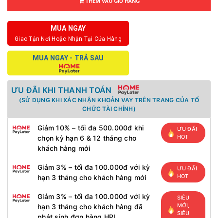
THÊM VÀO GIỎ HÀNG
MUA NGAY
Giao Tận Nơi Hoặc Nhận Tại Cửa Hàng
MUA NGAY - TRẢ SAU
ƯU ĐÃI KHI THANH TOÁN
(SỬ DỤNG KHI XÁC NHẬN KHOẢN VAY TRÊN TRANG CỦA TỔ
CHỨC TÀI CHÍNH)
Giảm 10% – tối đa 500.000đ khi
ƯU ĐÃI
HOT
chọn kỳ hạn 6 & 12 tháng cho
khách hàng mới
Giảm 3% – tối đa 100.000đ với kỳ
ƯU ĐÃI
HOT
hạn 3 tháng cho khách hàng mới
Giảm 3% – tối đa 100.000đ với kỳ
SIÊU
MỚI,
hạn 3 tháng cho khách hàng đã
SIÊU
phát sinh đơn hàng HPL