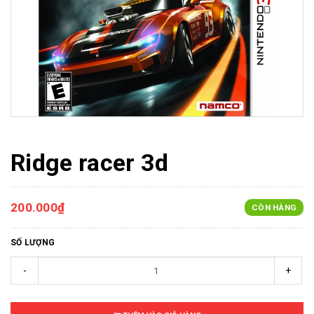
Ridge racer 3d
200.000₫
CÒN HÀNG
SỐ LƯỢNG
-
+