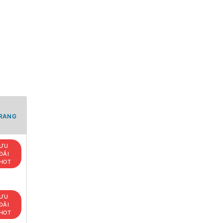
TRANG
ƯU
ĐÃI
HOT
ƯU
ĐÃI
HOT