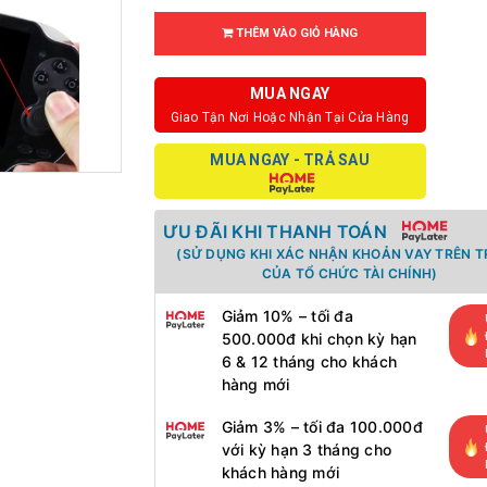
THÊM VÀO GIỎ HÀNG
MUA NGAY
Giao Tận Nơi Hoặc Nhận Tại Cửa Hàng
MUA NGAY - TRẢ SAU
ƯU ĐÃI KHI THANH TOÁN
(SỬ DỤNG KHI XÁC NHẬN KHOẢN VAY TRÊN 
CỦA TỔ CHỨC TÀI CHÍNH)
Giảm 10% – tối đa
500.000đ khi chọn kỳ hạn
6 & 12 tháng cho khách
hàng mới
Giảm 3% – tối đa 100.000đ
với kỳ hạn 3 tháng cho
khách hàng mới