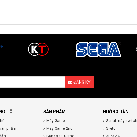
ĐĂNG KÝ
NG TÔI
SẢN PHẨM
HƯỚNG DẪN
chủ
Máy Game
Serial máy switc
 sản phẩm
Máy Game 2nd
Switch
dẫn
Băng/Đĩa Game
3DS/2DS