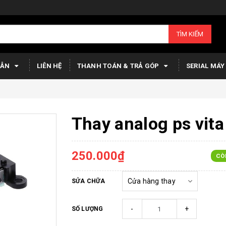
TÌM KIẾM
DẪN
LIÊN HỆ
THANH TOÁN & TRẢ GÓP
SERIAL MÁY
Thay analog ps vita
250.000₫
CÒ
SỬA CHỮA
-
+
SỐ LƯỢNG