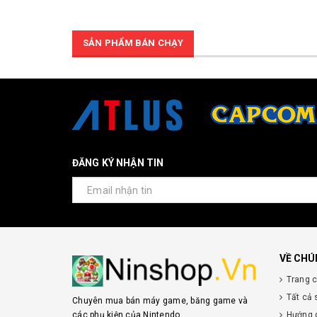
SẢN PHẨM BÁN CHẠY
ĐĂNG KÝ NHẬN TIN
VỀ CHÚ
Trang 
Tất cả
Chuyên mua bán máy game, băng game và
các phụ kiện của Nintendo
Hướng 