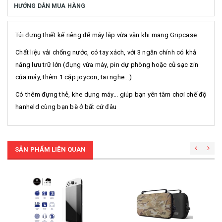
HƯỚNG DẪN MUA HÀNG
Túi đựng thiết kế riêng để máy lắp vừa vặn khi mang Gripcase
Chất liệu vải chống nước, có tay xách, với 3 ngăn chính có khả
năng lưu trữ lớn (đựng vừa máy, pin dự phòng hoặc củ sạc zin
của máy, thêm 1 cặp joycon, tai nghe...)
Có thêm đựng thẻ, khe dựng máy... giúp bạn yên tâm chơi chế độ
hanheld cùng bạn bè ở bất cứ đâu
SẢN PHẨM LIÊN QUAN