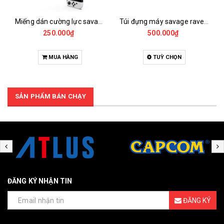
Miếng dán cường lực savage raven skull & co cho nintendo switch oled (bộ 2 miếng)
Túi đựng máy savage raven (skull&co) edc case cho nintendo switch 2
250.000₫
500.000₫
MUA HÀNG
TUỲ CHỌN
SẢN PHẨM BÁN CHẠY
ĐĂNG KÝ NHẬN TIN
ĐĂNG KÝ