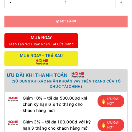
-
+
HẾT HÀNG
MUA NGAY
Giao Tận Nơi Hoặc Nhận Tại Cửa Hàng
MUA NGAY - TRẢ SAU
ƯU ĐÃI KHI THANH TOÁN
(SỬ DỤNG KHI XÁC NHẬN KHOẢN VAY TRÊN TRANG CỦA TỔ
CHỨC TÀI CHÍNH)
Giảm 10% – tối đa 500.000đ khi
ƯU ĐÃI
HOT
chọn kỳ hạn 6 & 12 tháng cho
khách hàng mới
Giảm 3% – tối đa 100.000đ với kỳ
ƯU ĐÃI
HOT
hạn 3 tháng cho khách hàng mới